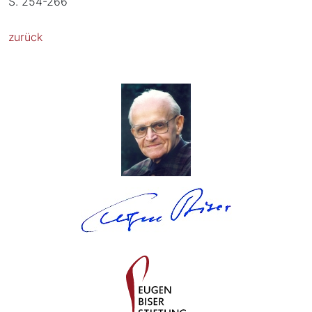
S. 254-266
zurück